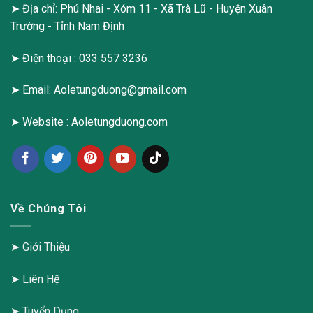
➤ Địa chỉ: Phú Nhai - Xóm 11 - Xã Trà Lũ - Huyện Xuân
Trường - Tỉnh Nam Định
➤ Điện thoại : 033 557 3236
➤ Email:
Aoletungduong@gmail.com
➤ Website :
Aoletungduong.com
Về Chúng Tôi
➤
Giới Thiệu
➤
Liên Hệ
➤
Tuyển Dụng