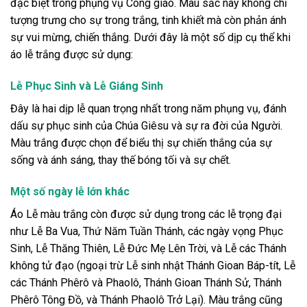
đặc biệt trong phụng vụ Công giáo. Màu sắc này không chỉ
tượng trưng cho sự trong trắng, tinh khiết mà còn phản ánh
sự vui mừng, chiến thắng. Dưới đây là một số dịp cụ thể khi
áo lễ trắng được sử dụng:
Lễ Phục Sinh và Lễ Giáng Sinh
Đây là hai dịp lễ quan trọng nhất trong năm phụng vụ, đánh
dấu sự phục sinh của Chúa Giêsu và sự ra đời của Người.
Màu trắng được chọn để biểu thị sự chiến thắng của sự
sống và ánh sáng, thay thế bóng tối và sự chết.
Một số ngày lễ lớn khác
Áo Lễ màu trắng còn được sử dụng trong các lễ trọng đại
như Lễ Ba Vua, Thứ Năm Tuần Thánh, các ngày vọng Phục
Sinh, Lễ Thăng Thiên, Lễ Đức Mẹ Lên Trời, và Lễ các Thánh
không tử đạo (ngoại trừ Lễ sinh nhật Thánh Gioan Báp-tít, Lễ
các Thánh Phêrô và Phaolô, Thánh Gioan Thánh Sử, Thánh
Phêrô Tông Đồ, và Thánh Phaolô Trở Lại). Màu trắng cũng