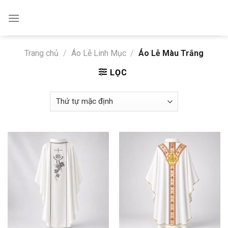
Skip
to
content
Trang chủ
/
Áo Lễ Linh Mục
/
Áo Lễ Màu Trắng
LỌC